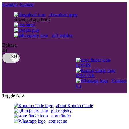
lewati ke Konten
download apps
download app from:
gift registry
Bahasa
ID
LOGIN
DAFTAR
Contact
Us
Toggle Nav
about Kanmo Circle
gift registry
store finder
contact us