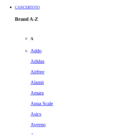
CANCERTOTO
Brand A-Z
A
Addo
Adidas
Airfree
Alamii
Amara
Aqua Scale
Asics
Aveeno
Awan