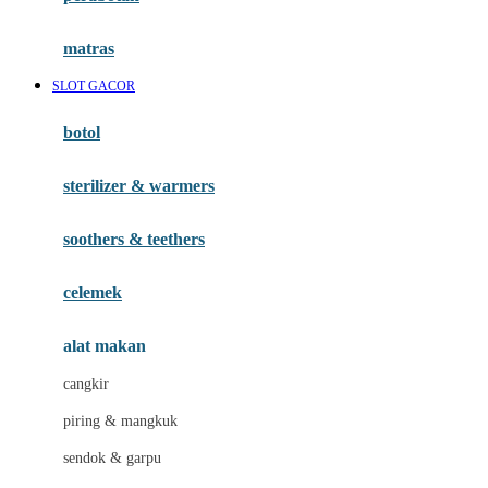
Happy Tummy
Hauck
matras
Havaianas
SLOT GACOR
Hegen
botol
Hot Wheels
sterilizer & warmers
Hybrid
soothers & teethers
I
Inlacta DHA
celemek
Interlac
alat makan
Ivenet
cangkir
J
piring & mangkuk
Jack N Jill
sendok & garpu
Joie