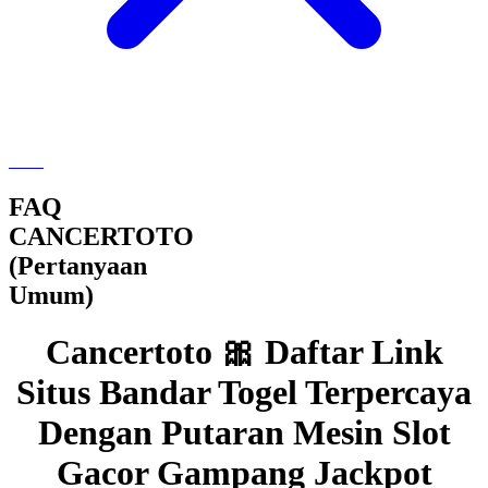
FAQ
CANCERTOTO
(Pertanyaan
Umum)
Cancertoto 🎀 Daftar Link
Situs Bandar Togel Terpercaya
Dengan Putaran Mesin Slot
Gacor Gampang Jackpot