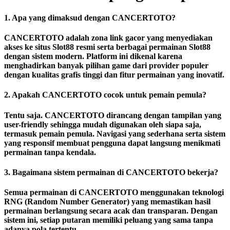
1. Apa yang dimaksud dengan CANCERTOTO?
CANCERTOTO adalah zona link gacor yang menyediakan
akses ke situs Slot88 resmi serta berbagai permainan Slot88
dengan sistem modern. Platform ini dikenal karena
menghadirkan banyak pilihan game dari provider populer
dengan kualitas grafis tinggi dan fitur permainan yang inovatif.
2. Apakah CANCERTOTO cocok untuk pemain pemula?
Tentu saja. CANCERTOTO dirancang dengan tampilan yang
user-friendly sehingga mudah digunakan oleh siapa saja,
termasuk pemain pemula. Navigasi yang sederhana serta sistem
yang responsif membuat pengguna dapat langsung menikmati
permainan tanpa kendala.
3. Bagaimana sistem permainan di CANCERTOTO bekerja?
Semua permainan di CANCERTOTO menggunakan teknologi
RNG (Random Number Generator) yang memastikan hasil
permainan berlangsung secara acak dan transparan. Dengan
sistem ini, setiap putaran memiliki peluang yang sama tanpa
adanya pola tertentu.