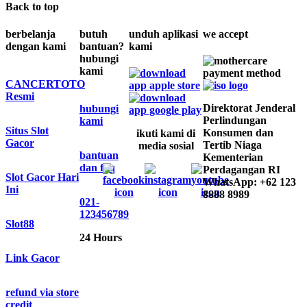
Back to top
berbelanja
butuh
unduh aplikasi
we accept
dengan kami
bantuan?
kami
hubungi
kami
CANCERTOTO
Resmi
Direktorat Jenderal
hubungi
Perlindungan
kami
Situs Slot
Konsumen dan
ikuti kami di
Gacor
Tertib Niaga
media sosial
bantuan
Kementerian
dan faq
Perdagangan RI
Slot Gacor Hari
WhatsApp: +62 123
Ini
8888 8989
021-
123456789
Slot88
24 Hours
Link Gacor
refund via store
credit