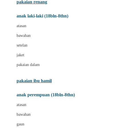
pakaian renang
Bumkins
anak laki-laki (18bln-8thn)
C
atasan
Cetaphil
bawahan
Chicco
setelan
Childlife
jaket
Clevamama
pakaian dalam
Cocolatte
Cottonseeds
pakaian ibu hamil
Cozy N Safe
anak perempuan (18bln-8thn)
Crane
atasan
Cybex
bawahan
D
gaun