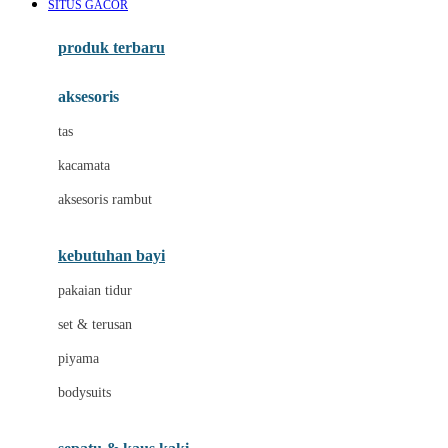
SITUS GACOR
Azetabio
produk terbaru
B
aksesoris
Baabaasheepz
tas
Babiators
kacamata
Baby Dove
aksesoris rambut
Baby Jogger
Baby Rovega
kebutuhan bayi
Babybee
pakaian tidur
Banana Boat
set & terusan
Banz
piyama
Barbie
bodysuits
Beaba
Beauty Barn