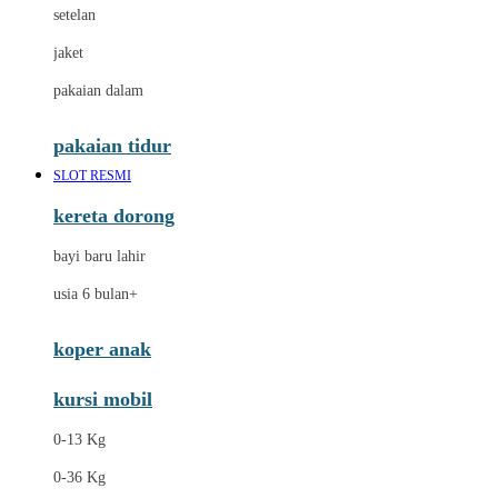
setelan
jaket
pakaian dalam
pakaian tidur
SLOT RESMI
kereta dorong
bayi baru lahir
usia 6 bulan+
koper anak
kursi mobil
0-13 Kg
0-36 Kg