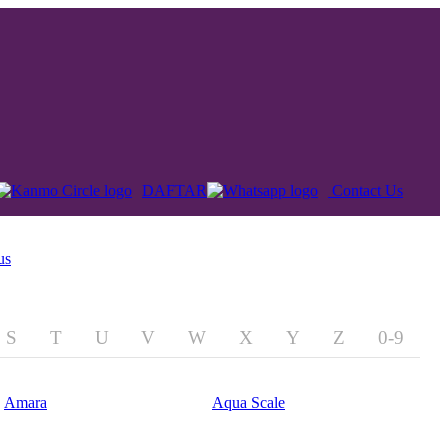
DAFTAR
Contact Us
us
S
T
U
V
W
X
Y
Z
0-9
Amara
Aqua Scale