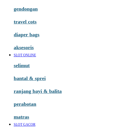
gendongan
travel cots
diaper bags
aksesoris
SLOT ONLINE
selimut
bantal & sprei
ranjang bayi & balita
perabotan
matras
SLOT GACOR